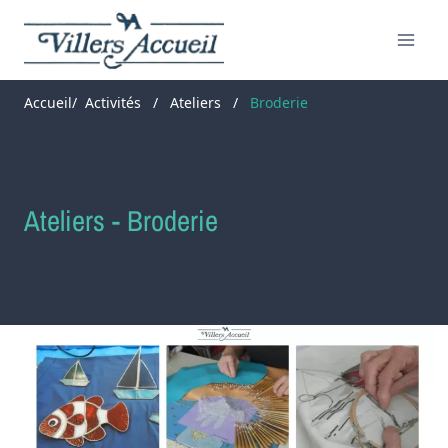
Aller
au
contenu
Accueil
Activités
/
Ateliers
/
Broderie
Ateliers - Broderie